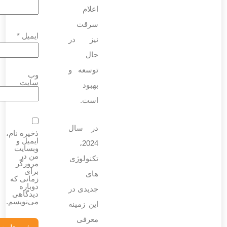
اعلام
سرقت
ایمیل
*
نیز در
حال
توسعه و
وب‌
سایت
بهبود
است.
در سال
ذخیره نام،
ایمیل و
2024،
وبسایت
من در
تکنولوژی‌
مرورگر
برای
های
زمانی که
دوباره
جدیدی در
دیدگاهی
می‌نویسم.
این زمینه
معرفی