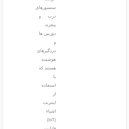
سنسورهای
درب و
پنجره،
دوربین‌ ها
و
دزدگیرهای
هوشمند
هستند که
با
استفاده
از
اینترنت
اشیاء
(IoT)
قابلیت