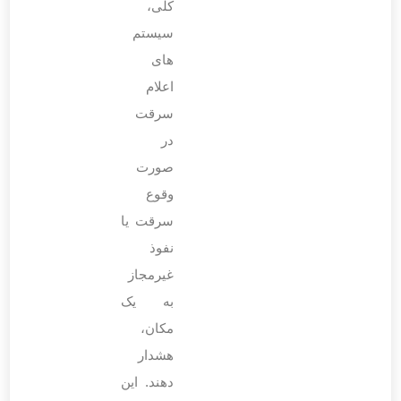
کلی،
سیستم‌
های
اعلام
سرقت
در
صورت
وقوع
سرقت یا
نفوذ
غیرمجاز
به یک
مکان،
هشدار
دهند. این