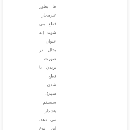
‌ها بطور
غیرمجاز
قطع می
‌شوند (به
عنوان
مثال در
صورت
بریدن یا
قطع
شدن
سیم)،
سیستم
هشدار
می ‌دهد.
این نوع