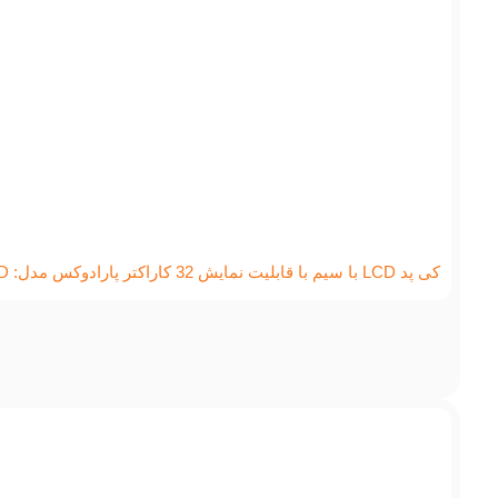
کی پد LCD با سیم با قابلیت نمایش 32 کاراکتر پارادوکس مدل: K32LCD+