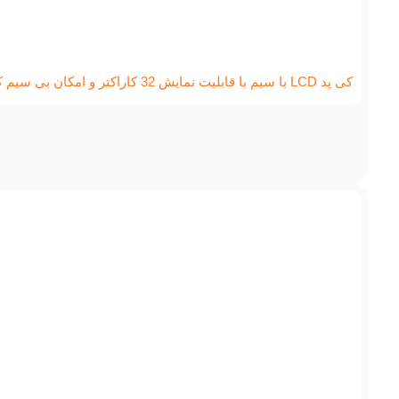
کی پد LCD با سیم با قابلیت نمایش 32 کاراکتر و امکان بی سیم کردن سری SP پارادوکس مدل: K32LX