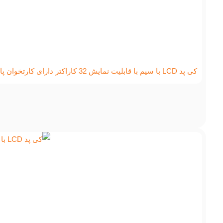
کی پد LCD با سیم با قابلیت نمایش 32 کاراکتر دارای کارتخوان پارادوکس مدل: K641R