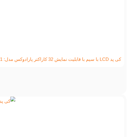
کی پد LCD با سیم با قابلیت نمایش 32 کاراکتر پارادوکس مدل: K641+