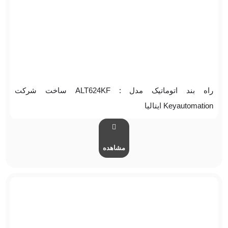
راه بند اتوماتیک مدل : ALT624KF ساخت شرکت
Keyautomation ایتالیا
مشاهده